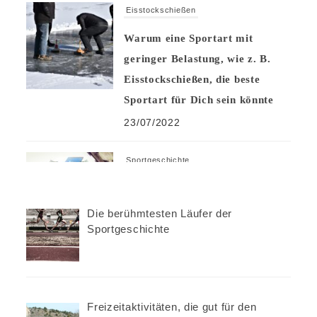
Eisstockschießen
Warum eine Sportart mit
geringer Belastung, wie z. B.
Eisstockschießen, die beste
Sportart für Dich sein könnte
23/07/2022
Sportgeschichte
Die verrücktesten Sportwetten
der Geschichte
Die berühmtesten Läufer der
Sportgeschichte
05/07/2022
Sportgeschichte
Die berühmtesten Läufer der
Freizeitaktivitäten, die gut für den