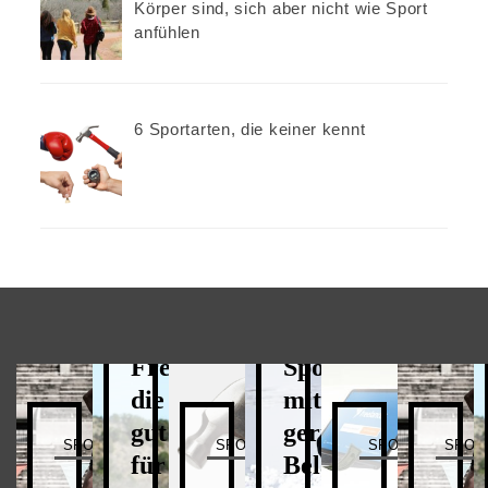
Sportgeschichte
Körper sind, sich aber nicht wie Sport
anfühlen
03/09/2022
6 Sportarten, die keiner kennt
N
EISSTOCKSCHIESSEN
Warum
ERHOLUNG
ER
eine
Freizeitaktivitäten,
Sportart
Fr
die
mit
di
gut
geringer
gu
SCHICHTE
SPORTGESCHICHTE
SPORTNACHRICHTEN
SPORTGESCHICHTE
SPORTGESCH
für
Belastung,
fü