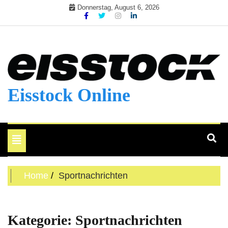
Skip
Donnerstag, August 6, 2026
to
content
Eisstock Online
Toggle
navigation
Home
Sportnachrichten
Kategorie:
Sportnachrichten