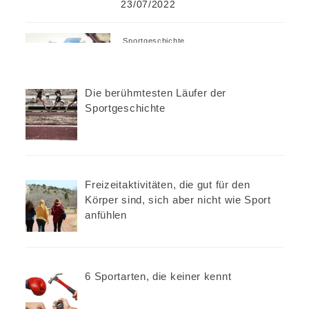
23/07/2022
Sportgeschichte
Die verrücktesten Sportwetten
der Geschichte
Die berühmtesten Läufer der
Sportgeschichte
05/07/2022
Sportgeschichte
Die berühmtesten Läufer der
Freizeitaktivitäten, die gut für den
Sportgeschichte
Körper sind, sich aber nicht wie Sport
anfühlen
03/09/2022
6 Sportarten, die keiner kennt