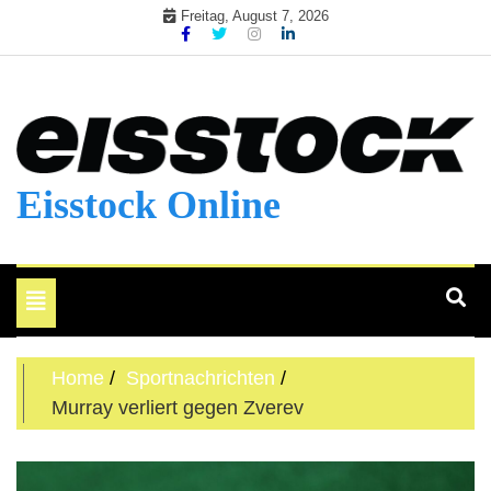
Skip
Freitag, August 7, 2026
to
content
Eisstock Online
Toggle
navigation
Home
Sportnachrichten
Murray verliert gegen Zverev