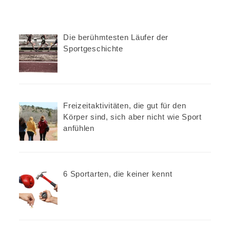
Die verrücktesten Sportwetten
der Geschichte
Die berühmtesten Läufer der
Sportgeschichte
05/07/2022
Sportgeschichte
Die berühmtesten Läufer der
Freizeitaktivitäten, die gut für den
Sportgeschichte
Körper sind, sich aber nicht wie Sport
anfühlen
03/09/2022
6 Sportarten, die keiner kennt
EISSTOCKSCHIESSEN