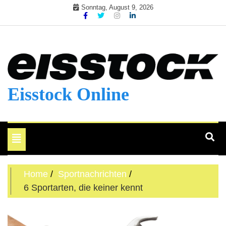
Skip
Sonntag, August 9, 2026
to
content
Eisstock Online
Toggle
navigation
Home
Sportnachrichten
6 Sportarten, die keiner kennt