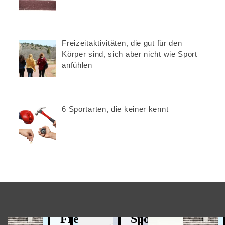
Sportgeschichte
Die berühmtesten Läufer der
Freizeitaktivitäten, die gut für den
Sportgeschichte
Körper sind, sich aber nicht wie Sport
anfühlen
03/09/2022
6 Sportarten, die keiner kennt
HIESSEN
EISSTOCKSCHIESSEN
Warum
ERHOLUNG
eine
Freizeitaktivitäten,
Sportart