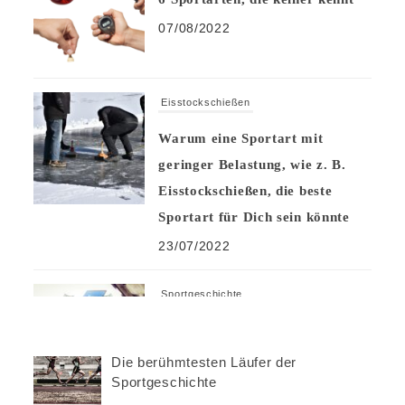
07/08/2022
Eisstockschießen
Warum eine Sportart mit
geringer Belastung, wie z. B.
Eisstockschießen, die beste
Sportart für Dich sein könnte
23/07/2022
Sportgeschichte
Die verrücktesten Sportwetten
der Geschichte
Die berühmtesten Läufer der
Sportgeschichte
05/07/2022