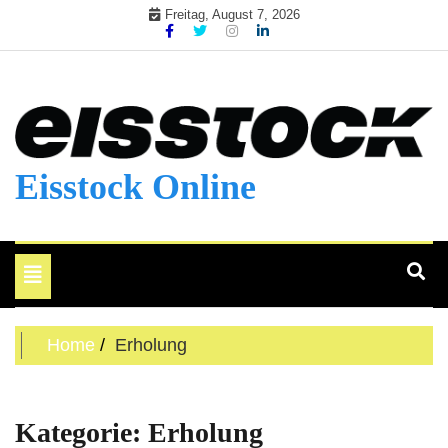
Skip
Freitag, August 7, 2026
to
content
Eisstock Online
Toggle
navigation
Home
Erholung
Kategorie:
Erholung